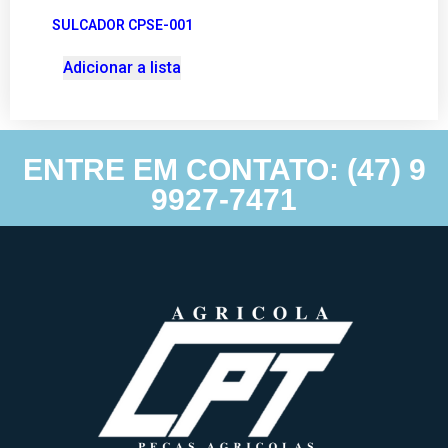
SULCADOR CPSE-001
Adicionar a lista
ENTRE EM CONTATO: (47) 9
9927-7471
Agricolacpt – Agricolacpt – Todos direitos reservados © 2022 |
Desenvolvimento e hospedagem por
Anexi Criação de Sites.