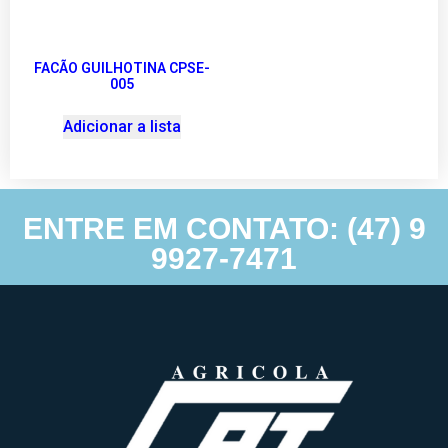
FACÃO GUILHOTINA CPSE-
005
Adicionar a lista
ENTRE EM CONTATO: (47) 9
9927-7471
Agricolacpt – Agricolacpt – Todos direitos reservados © 2022 |
Desenvolvimento e hospedagem por
Anexi Criação de Sites.