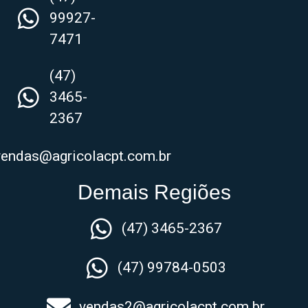
99927-
7471
(47)
3465-
2367
vendas@agricolacpt.com.br
Demais Regiões
(47) 3465-2367
(47) 99784-0503
vendas2@agricolacpt.com.br