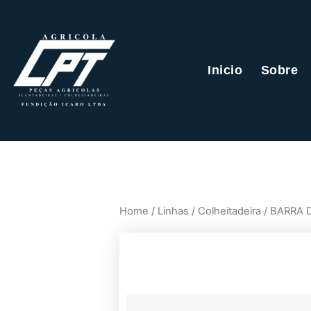
Inicio
Sobre
Home
/
Linhas
/
Colheitadeira
/ BARRA 