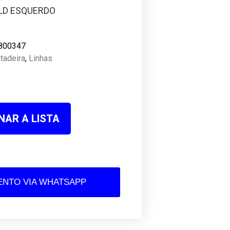
LD ESQUERDO
800347
tadeira
,
Linhas
NAR A LISTA
NTO VIA WHATSAPP