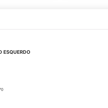
LD ESQUERDO
70
: