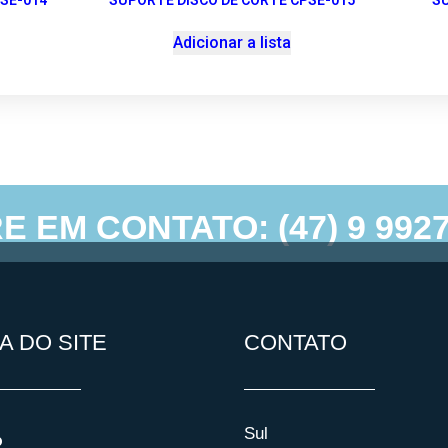
SE-014
SUPORTE DISCO DE CORTE CPSE-015
S
Adicionar a lista
E EM CONTATO: (47) 9 9927
cpt – Todos direitos reservados © 2022 | Desenvolvimento e hospedagem por
A DO SITE
CONTATO
Sul
o