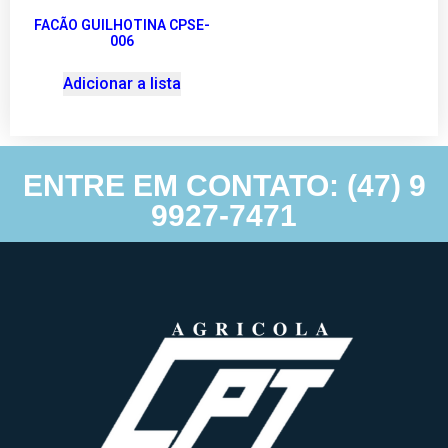
FACÃO GUILHOTINA CPSE-
006
Adicionar a lista
ENTRE EM CONTATO: (47) 9
9927-7471
Agricolacpt – Agricolacpt – Todos direitos reservados © 2022 |
Desenvolvimento e hospedagem por
Anexi Criação de Sites.