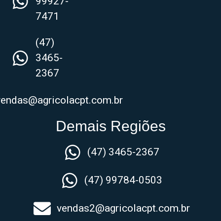
99927-
7471
(47)
3465-
2367
vendas@agricolacpt.com.br
Demais Regiões
(47) 3465-2367
(47) 99784-0503
vendas2@agricolacpt.com.br