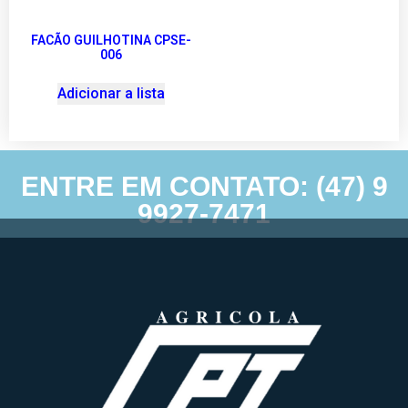
FACÃO GUILHOTINA CPSE-
006
Adicionar a lista
ENTRE EM CONTATO: (47) 9
9927-7471
Agricolacpt – Agricolacpt – Todos direitos reservados © 2022 |
Desenvolvimento e hospedagem por
Anexi Criação de Sites.