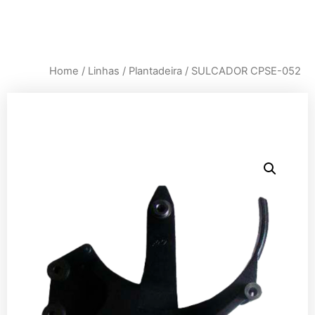
Home
/
Linhas
/
Plantadeira
/ SULCADOR CPSE-052