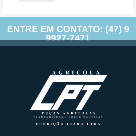
ENTRE EM CONTATO: (47) 9
9927-7471
Agricolacpt – Agricolacpt – Todos direitos reservados © 2022 |
Desenvolvimento e hospedagem por
Anexi Criação de Sites.