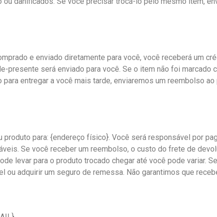
o ou danificados. Se você precisar trocá-lo pelo mesmo item, 
mprado e enviado diretamente para você, você receberá um créd
ale-presente será enviado para você. Se o item não foi marcad
 para entregar a você mais tarde, enviaremos um reembolso ao 
u produto para: {endereço físico}. Você será responsável por pa
áveis. Se você receber um reembolso, o custo do frete de devo
 levar para o produto trocado chegar até você pode variar. Se
el ou adquirir um seguro de remessa. Não garantimos que receb
AIL}