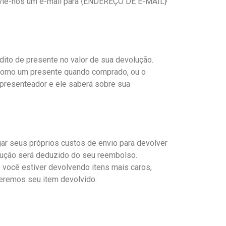
envie-nos um e-mail para {ENDEREÇO DE E-MAIL}
ito de presente no valor de sua devolução.
o como um presente quando comprado, ou o
presenteador e ele saberá sobre sua
gar seus próprios custos de envio para devolver
lução será deduzido do seu reembolso.
 você estiver devolvendo itens mais caros,
eremos seu item devolvido.