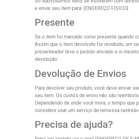
Só substituímos itens se estiverem com defeit
e envie seu item para: {ENDEREÇO FÍSICO}.
Presente
Se o item foi marcado como presente quando co
Assim que o item devolvido for recebido, um v
presenteador teve o pedido enviado a si mesmo
devolução.
Devolução de Envios
Para devolver seu produto, você deve enviar se
seu item. Os custos de envio não são reembols
Dependendo de onde você mora, o tempo que pode
considere usar um serviço de remessa rastreáv
Precisa de ajuda?
Entre em contato via e-mail {ENDEREÇO DE E-M