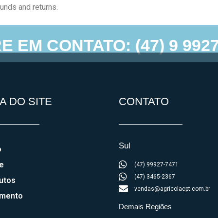
funds and returns.
E EM CONTATO: (47) 9 9927
cpt – Todos direitos reservados © 2022 | Desenvolvimento e hospedagem por
A DO SITE
CONTATO
Sul
o
e
(47) 99927-7471
(47) 3465-2367
utos
vendas@agricolacpt.com.br
amento
Demais Regiões