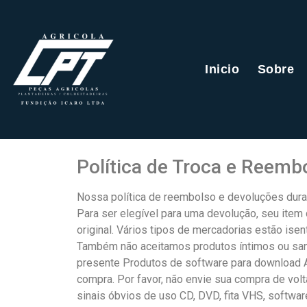
Inicio
Sobre
Política de Troca e Reemb
Nossa política de reembolso e devoluções dura
Para ser elegível para uma devolução, seu it
original. Vários tipos de mercadorias estão ise
Também não aceitamos produtos íntimos ou sanitá
presente Produtos de software para download A
compra. Por favor, não envie sua compra de vol
sinais óbvios de uso CD, DVD, fita VHS, softwar