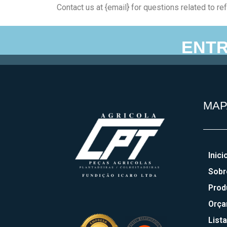
Contact us at {email} for questions related to re
ENTR
Agricolacpt – Agricola
MAP
Inici
Sobr
Prod
Orç
Lista