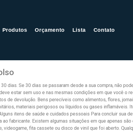
Produtos
Orçamento
Lista
Contato
olso
 30 dias. Se 30 dias se passaram desde a sua compra, não pode
em deve estar sem uso e nas mesmas condições em que você o 
ntos de devolução. Bens perecíveis como alimentos, flores, jorn
rios, materiais perigosos ou líquidos ou gases inflamáveis. It
lguns itens de saúde e cuidados pessoais Para concluir sua d
ta ao fabricante. Existem algumas situações em que apenas são
e, videogame, fita cassete ou disco de vinil que foi aberto. Qua